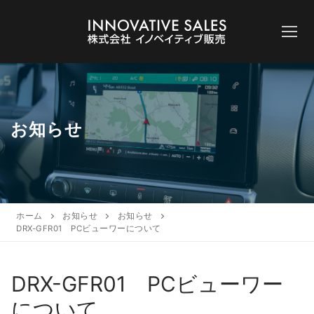
コ
ン
テ
ン
ツ
へ
ス
お知らせ
キ
ッ
プ
ホーム
お知らせ
お知らせ
DRX-GFR01 PCビューワーについて
DRX-GFR01 PCビューワー
について