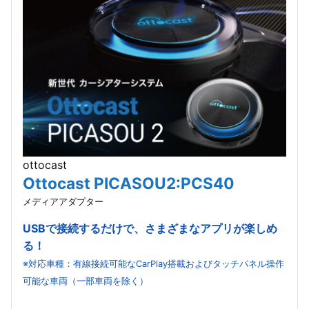
ottocast
Ottocast PICASOU2:PCS40
メディアアダプター
USBで接続するだけで、さまざまなアプリが楽しめ
る！
※対応車種：有線接続可能なCarPlay搭載およびタッチパネル操作
可能な車両（一部車両を除く）