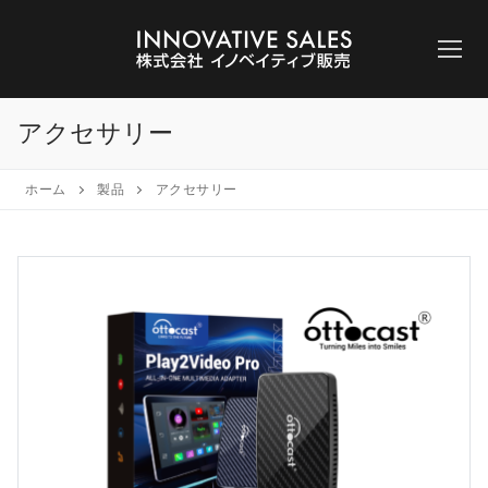
コ
ン
テ
ン
ツ
アクセサリー
へ
ス
ホーム
製品
アクセサリー
キ
ッ
プ