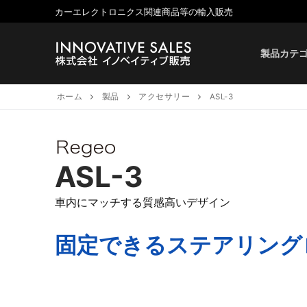
コ
カーエレクトロニクス関連商品等の輸入販売
ン
テ
製品カテ
ン
ツ
へ
ホーム
製品
アクセサリー
ASL-3
ス
キ
ッ
プ
ASL-3
車内にマッチする質感高いデザイン
固定できるステアリング