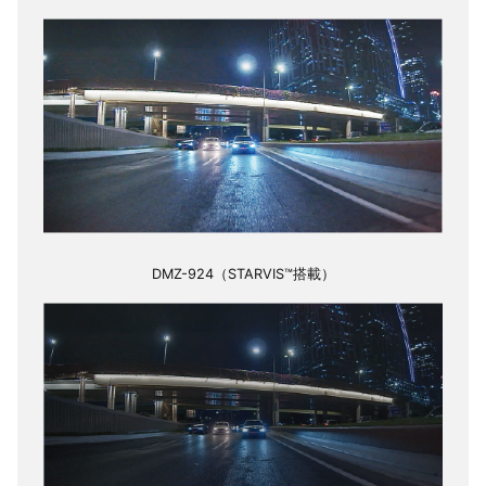
DMZ-924（STARVIS™搭載）