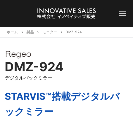
コ
ン
テ
ン
ツ
ホーム
製品
モニター
DMZ-924
へ
ス
キ
DMZ-924
ッ
プ
デジタルバックミラー
STARVIS™搭載デジタルバ
ックミラー