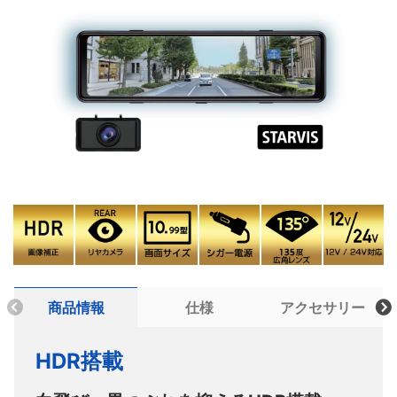
商品情報
仕様
アクセサリー
HDR搭載
品番
DMZ‐924
商品名
デジタルバックミラー