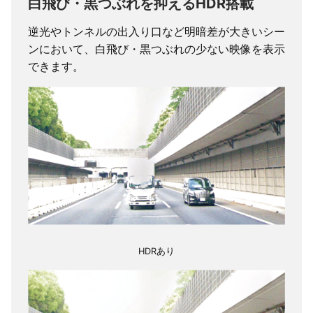
白飛び・黒つぶれを抑えるHDR搭載
液晶
10.99インチタッチパネルIPS
逆光やトンネルの出入り口など明暗差が大きいシー
液晶
ンにおいて、白飛び・黒つぶれの少ない映像を表示
レンズ
イメージセン
IMX307（SONY STARVIS™）
できます。
サー
映像画角
対角：135°／水平：115°／垂
直：65°
F値
1.8
フレームレー
30fps
ト
解像度
1920×462
画像補正技術
HDR
内臓電源
スーパーキャパシタ
HDRあり
使用電源電圧
12/24V対応
消費電力
最大5.5W（5V/2A）
動作温度
-10°〜60°