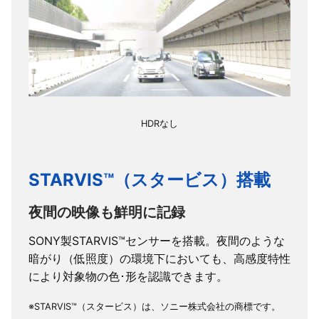
外形寸
本体
約255(W)×85(H)×37(D)mm
法
リヤカメラ
約49(W)×50(H)×30(D)mm
重量
本体
約350g
リヤカメラ
約35g
HDRなし
STARVIS™（スタービス）搭載
夜間の映像も鮮明に記録
SONY製STARVIS™センサーを搭載。夜間のような
暗がり（低照度）の環境下においても、高感度特性
により対象物の色･形を認識できます。
※STARVIS™（スタービス）は、ソニー株式会社の商標です。