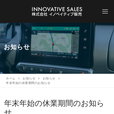
コ
ン
テ
ン
ツ
へ
ス
お知らせ
キ
ッ
プ
ホーム
お知らせ
お知らせ
年末年始の休業期間のお知らせ
年末年始の休業期間のお知ら
せ