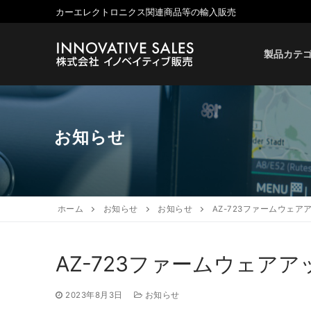
コ
カーエレクトロニクス関連商品等の輸入販売
ン
テ
製品カテ
ン
ツ
へ
ス
キ
お知らせ
ッ
プ
ホーム
お知らせ
お知らせ
AZ-723ファームウェ
AZ-723ファームウェア
2023年8月3日
お知らせ