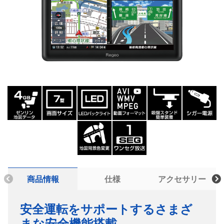
商品情報
仕様
アクセサリー
安全運転をサポートするさまざ
品番
PZ-720
まな安全機能搭載