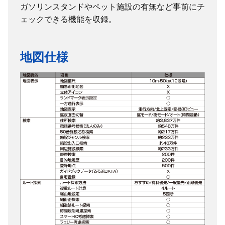
ガソリンスタンドやペット施設の有無など事前にチ
市街図
ー
ェックできる機能を収録。
付属品
取扱説明書（本体）、取扱説明書
（ナビ）、保証書、シガー電源アダ
プター、専用スタンド、吸盤トレ
地図仕様
イ、本体ホルダー、タッチペン（本
体ホルダー収納型）、落下防止スト
ラップ