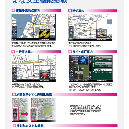
商品名
ポータブルナビゲーション
ディスプレイ
7インチ
解像度
800*480
TV
ワンセグ
Bluetooth
ー
SD/micro SD
micro SD
USB
ー
iPhone/iPod
ー
CarPlay/Android
ー
Auto™
HDMI入力
ー
AV IN
ー
イヤホン出力
〇
バックカメラ入
ー
力