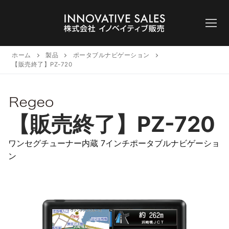
コ
ン
テ
ン
ツ
ホーム
製品
ポータブルナビゲーション
【販売終了】PZ-720
へ
ス
キ
ッ
【販売終了】PZ-720
プ
ワンセグチューナー内蔵 7インチポータブルナビゲーショ
ン