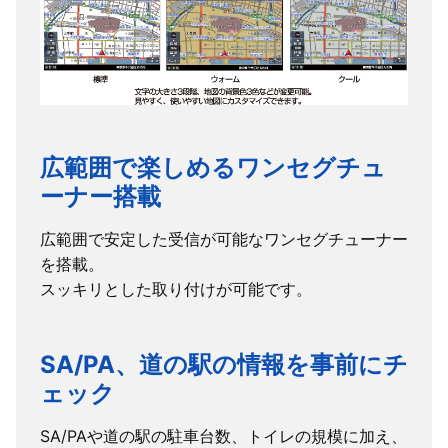
対応動画フォー
AVI/AMV/MPEG
マット
対応音楽フォー
MP3/WMA
マット
対応画像フォー
JPG/BMP/PNG
マット
広範囲で楽しめるワンセグチュ
内蔵電源
ー
ーナー搭載
使用電源
DC12-24V
広範囲で安定した受信が可能なワンセグチューナー
消費電力
約２A
を搭載。
本体サイズ
約W178.5×H111.5×D12mm
スッキリとした取り付けが可能です。
本体重量
約270g
動作温度範囲
ー10℃～+60℃
SA/PA、道の駅の情報を事前にチ
保存温度範囲
ー20℃～+70℃
ェック
地図データ
ゼンリン
SA/PAや道の駅の駐車台数、トイレの規模に加え、
地図容量
4GB