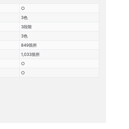
○
3色
3段階
3色
849箇所
1,033箇所
○
○