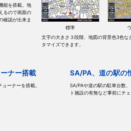
AVI/WMV
機能を搭載。地
MP3/WMA
えるので画面の
の確認が出来ま
JPG/PNG
標準
–
文字の大きさ３段階、地図の背景色3色な
DC12-24V
タマイズできます。
約2A
約W136×H84×D11mm
約144g
ューナー搭載
SA/PA、道の駅
-10℃〜+60℃
チューナーを搭載。
SA/PAや道の駅の駐車台
-20℃〜+70℃
ト施設の有無など事前にチェ
ゼンリン
4GB
–