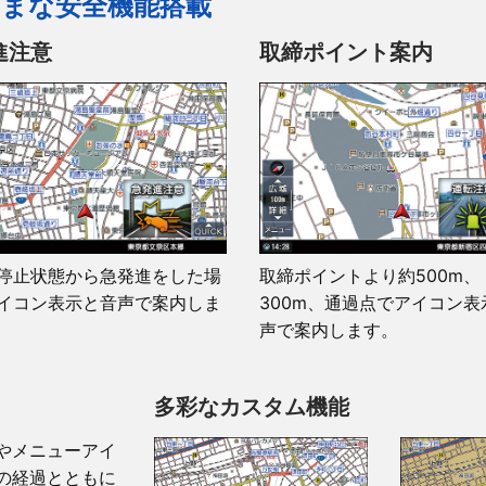
まな安全機能搭載
PZ-522
ポータブルナビゲーション
進注意
取締ポイント案内
5インチ
800×480
ワンセグ
–
micro SD / micro SDHCカード（8〜32GB対応）
–
停止状態から急発進をした場
取締ポイントより約500m、
–
イコン表示と音声で案内しま
300m、通過点でアイコン表
–
声で案内します。
–
–
多彩なカスタム機能
○
やメニューアイ
–
の経過とともに