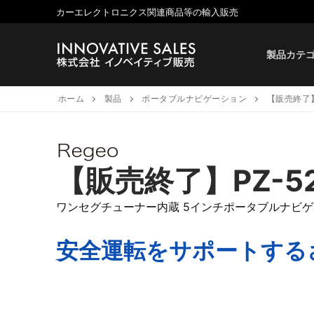
コ
カーエレクトロニクス関連商品等の輸入販売
ン
テ
製品カテ
ン
ツ
へ
ホーム
製品
ポータブルナビゲーション
【販売終了】
ス
キ
ッ
プ
【販売終了】PZ-5
ワンセグチューナー内蔵 5インチポータブルナビ
安全運転をサポートする