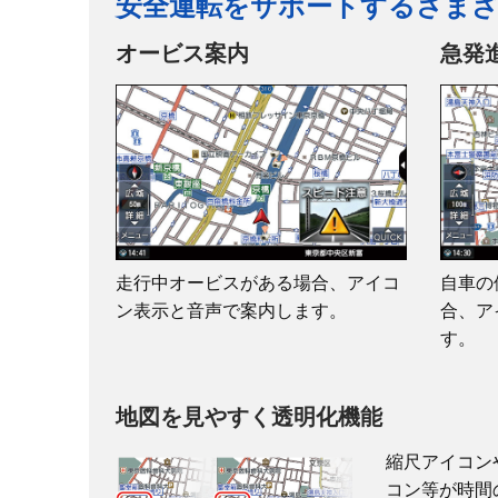
安全運転をサポートするさまざ
品番
商品名
オービス案内
急発
ディスプレイ
解像度
TV
Bluetooth
SD / micro SD
USB
走行中オービスがある場合、アイコ
自車の
iPhone / iPod
ン表示と音声で案内します。
合、ア
CarPlay / Android Auto
TM
す。
HDMI入力
AV IN
地図を見やすく透明化機能
イヤホン出力
縮尺アイコン
バックカメラ入力
コン等が時間