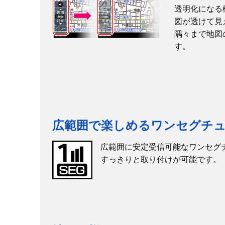
対応動画フォーマット
透明化になる
対応音楽フォーマット
図が透けて見
隅々まで地図
対応画像フォーマット
す。
内蔵電源
使用電源
消費電力
本体サイズ
本体重量
広範囲で楽しめるワンセグチ
動作温度範囲
広範囲に安定受信可能なワンセグ
保存温度範囲
すっきりと取り付けが可能です。
地図データ
地図容量
市街図